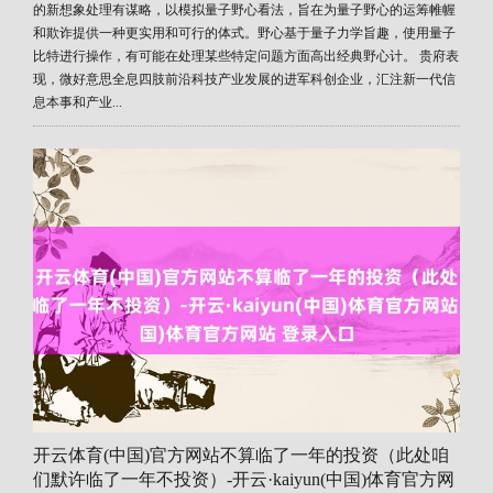
的新想象处理有谋略，以模拟量子野心看法，旨在为量子野心的运筹帷幄
和欺诈提供一种更实用和可行的体式。野心基于量子力学旨趣，使用量子
比特进行操作，有可能在处理某些特定问题方面高出经典野心计。 贵府表
现，微好意思全息四肢前沿科技产业发展的进军科创企业，汇注新一代信
息本事和产业...
开云体育(中国)官方网站不算临了一年的投资（此处咱
们默许临了一年不投资）-开云·kaiyun(中国)体育官方网