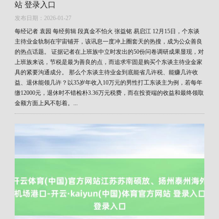
站 登录入口
发布日期：2026-01-27
每经记者 袁园 每经剪辑 段真金不怕火 张益铭 易启江 12月15日，个东谈
主待业金轨制在宇宙铺开，该讯息一度冲上圈套天的热搜，成为公众善良
的热点话题。 证据记者在上班族中立时发出的50份问卷调研成果显现，对
上班族来说，节税是最为善良的点，而追求牢固是购买个东谈主待业金家
具的紧要沟通成分。 那么个东谈主待业金到底能省几许税、能赚几许收
益、退休能领几许？以35岁年收入10万元的男性打工东谈主为例，若每年
缴12000元，退休时不错检朴3.36万元税费，而在投资端的收益和最终领取
金额方面上风不彰着。...