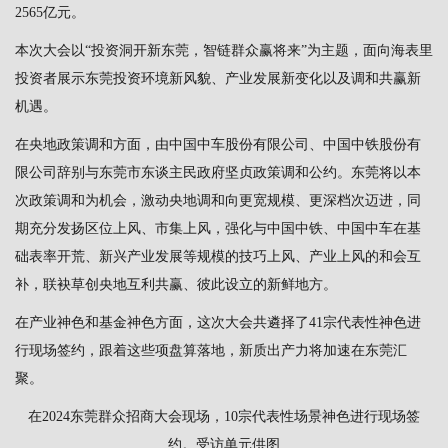
2565亿元。
本次大会以“投资洞开新东莞，智链群众赢将来”为主题，面向海表里
投资者展示东莞投资环境新风貌、产业发展新变化以及调和共赢新
机遇。
在央地政策调和方面，由中国中车股份有限公司、中国中铁股份有
限公司辞别与东莞市东谈主民政府坚贞政策调和公约。东莞将以本
次政策调和为机会，激动央地调和向更宽规模、更深档次迈进，同
期充分发扬区位上风、市集上风，强化与中国中铁、中国中车在基
础表率开荒、新兴产业发展等规模的技巧上风、产业上风的和会互
补，联袂草创央地互利共赢、彼此设立的新鲜地方。
在产业神色和基金神色方面，这次大会共遴择了41宗代表性神色进
行现场签约，跟着这些项盘算落地，新质出产力将加速在东莞汇
聚。
在2024东莞群众招商大会现场，10宗代表性场景神色进行现场签
约。受访单元供图