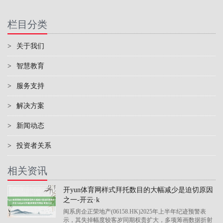
栏目分类
>
关于我们
>
智慧教育
>
服务支持
>
解决方案
>
新闻动态
>
投资者关系
相关资讯
开yun体育网样式拜托数目的大幅减少是迫切原因
之一-开云·k
闽系房企正荣地产(06158.HK)2025年上半年纪迹预警表
示，其失掉幅度较客岁同期权贵扩大，多项筹画数据折射