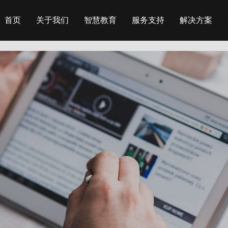
首页
关于我们
智慧教育
服务支持
解决方案