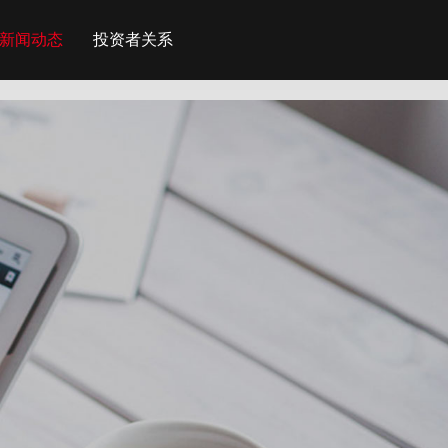
新闻动态
投资者关系