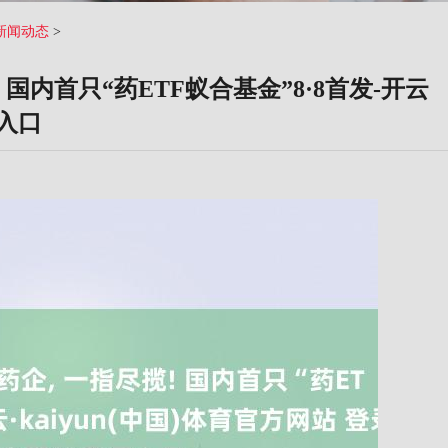
新闻动态
>
 国内首只“药ETF蚁合基金”8·8首发-开云
录入口