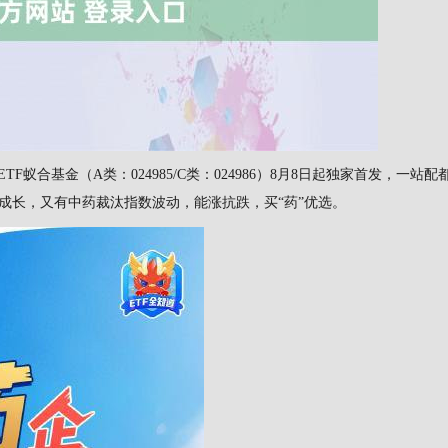
蚁合基金（A类：024985/C类：024986）8月8日起独家首发，一站配
成长，又有中药裁汰指数波动，能涨抗跌，买“药”优选。