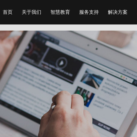
首页
关于我们
智慧教育
服务支持
解决方案