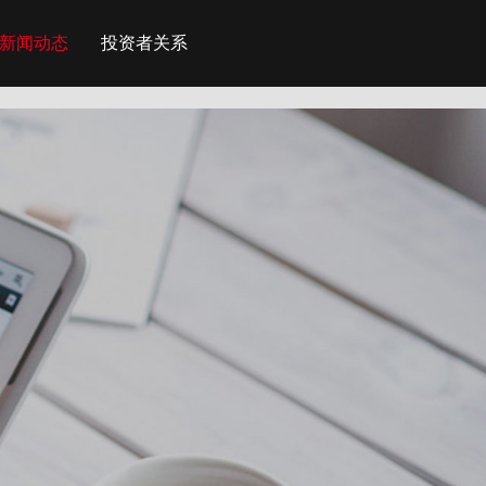
新闻动态
投资者关系