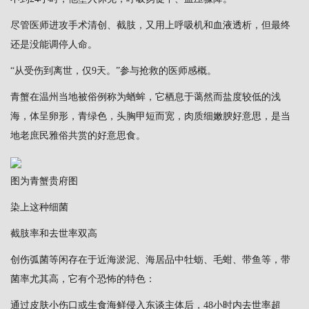
尽管医师进攻手术清创、截肢，又用上呼吸机和血液透析，但最终
还是没能调停人命。
“从受伤到离世，仅9天。”参与抢救的医师感概。
青蟹在温州当地被俗例称为蝤蛑，它栖息于蔼然而盐度较低的浅
海，体呈卵形，青绿色，头胸甲短而宽，肉质细嫩腴好意思，是当
地老庶民雅俗共赏的好意思食。
图为青蟹贵府图
染上这种细菌
截肢率和去世率双高
创伤弧菌等闲存在于近海淤泥、海居品中牡蛎、毛蚶、带鱼等，带
菌率尤其高，它有个恐怖的特色：
通过皮肤小伤口或生食海鲜侵入东谈主体后，48小时内去世率超