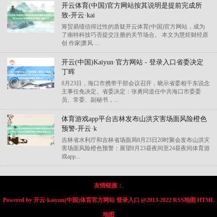
开云体育(中国)官方网站按其说明是提前完成所
致-开云·kai
筹贸易绩信得过性的质疑开云体育(中国)官方网站，成为
了南特科技巧否提交注册的关节场合。 本文为慧炬财经原
创 作家|萧风 ...
开云(中国)Kaiyun·官方网站 - 登录入口省委决定
丁晖
8月23日，海口市携带干部会议召开，晓示省委相干东说念
主事任免决定。省委决定：张勇同道任中共海口市委委
员、常委、副秘书，...
体育游戏app平台吉林发布山洪灾害场面风险橙色
预警-开云·k
吉林省水利厅和吉林省场面局8月23日20时聚会发布山洪灾
害场面风险橙色预警：展望8月23昼夜间至24昼夜间体育游
戏app...
友情链接：
Powered by
开云·kaiyun(中国)体育官方网站 登录入口
@2013-2022
RSS地图
HTML
地图