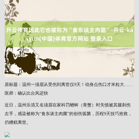
原标题：温州一须眉从受伤到离世仅9天！动身点伤口才米粒大……
医师：确认比台风还快
近日，温州乐清又名须眉在家科罚蝤蛑（青蟹）时失慎被其腿刺伤
左手，感染被称为“食东谈主肉菌”的创伤弧菌，历程9天技巧抢救，
仍糟糕离世。