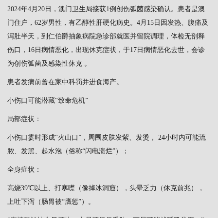
2024年4月20日，澳门卫生局接获1例创伤弧菌感染确认。患者是澳
门住户，62岁男性，有乙醇性肝硬化病史。4月15日因发热、腹痛及
泻肚半天，到仁伯爵抽象病院急诊部就医并留院调理，体检无剖释
伤口，16日病情恶化，出现休克症状，于17日病情恶化去世，会诊
为创伤弧菌及感染性休克 。
患者发病前曾在家中科罚并进食海产。
小伤口可能潜藏“致命危机”
局部症状：
小伤口霎时形成“火山口”，周围皮肤发紫、发烫， 24小时内可能流
脓、发黑、起水泡（俗称“闪电溃烂”）；
全身症状：
高烧39℃以上、打寒噤（像掉冰洞窟），头晕乏力（休克前兆），
上吐下泻（肠胃被“膺惩”）。