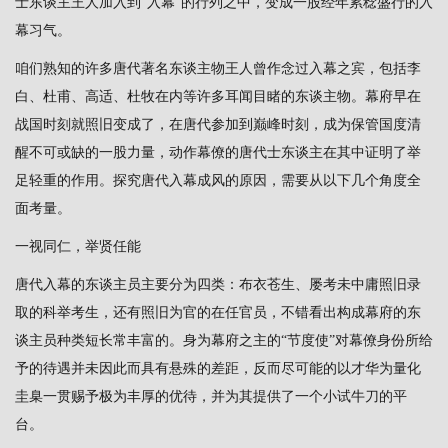
士东谈主王人加入到“入幕”的行列之中，变成一股经年累稔盛行的入
幕习气。
咱们熟知的许多唐代著名东谈主物王人曾作念过入幕之宾，包括李
白、杜甫、高适、杜牧在内等许多耳闻目睹的东谈主物。幕府早在
战国时刻就照旧变成了，在唐代参加到巅峰时刻，成为保管国度清
醒不可或缺的一股力量，动作幕僚的唐代士东谈主在其中证明了举
足轻重的作用。探究唐代入幕成风的原因，需要从以下几个角度全
面考量。
一视同仁，举贤任能
唐代入幕的东谈主员主要分为四类：布衣苍生、屡考未中庸照旧录
取的科举考生，还有照旧为官的在任官员，不错看出构成幕府的东
谈主员种类短长常丰富的。身为幕府之主的“节度使”对幕僚身份所给
予的待遇并未因此而具有悬殊的差距，反而尽可能的以才华为量化
圭臬一贯赐予极为丰厚的优待，并为其提供了一个小试牛刀的平
台。