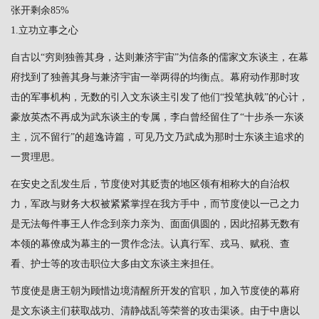
张开剩余85%
1.立功立事之心
自古以“穷则独善其身，达则兼济宇宙”为信条的儒家文东谈主，在幕
府找到了独善其身与兼济宇宙一举两得的均衡点。幕府动作那时攻
击的军事机构，无数的引入文东谈主引发了他们“投笔执戟”的心计，
豪放英杰不再成为武东谈主的专属，李白曾经留住了“十步杀一东谈
主，沉不留行”的超逸诗篇，可见乃文乃武成为那时士东谈主追求的
一贯理思。
在安史之乱发生后，节度使对其贬责的地区领有相称大的自治权
力，军政与财务大权被紧紧掌捏在我方手中，而节度使以一己之力
是无法每件事王人作念到亲力亲为、面面俱圆的，因此招募无数有
本领的幕僚成为幕主的一贯作念法。认真行军、戎马、赋税、查
看、护士等的攻击职位大多由文东谈主来担任。
节度使是唐王朝为顾惜边境清醒所开发的官职，加入节度使的幕府
是文东谈主们获取战功、清静战乱等荣誉的攻击渠谈。由于中唐以