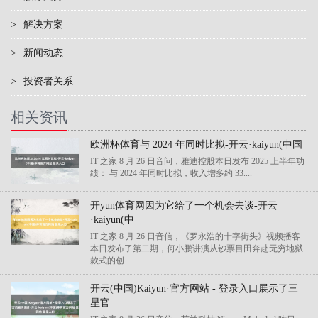
>
解决方案
>
新闻动态
>
投资者关系
相关资讯
欧洲杯体育与 2024 年同时比拟-开云·kaiyun(中国
IT 之家 8 月 26 日音问，雅迪控股本日发布 2025 上半年功
绩： 与 2024 年同时比拟，收入增多约 33....
开yun体育网因为它给了一个机会去谈-开云
·kaiyun(中
IT 之家 8 月 26 日音信，《罗永浩的十字街头》视频播客
本日发布了第二期，何小鹏讲演从钞票目田奔赴无穷地狱
款式的创...
开云(中国)Kaiyun·官方网站 - 登录入口展示了三
星官